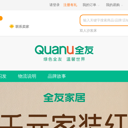
请登录
注册有礼
我的订单
我的易购


双人沙发床
闪发
物流说明
品牌故事