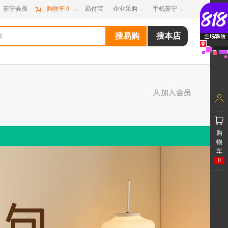
苏宁会员

购物车
0
易付宝
企业采购
手机苏宁



购
物
车
0