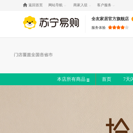

返回首页
网站导航
商家入驻
客户服务



全友家居官方旗舰店
服务体验
本店所有商品
首页
7天