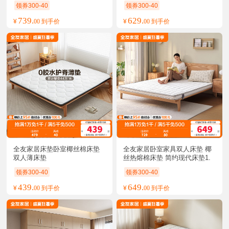
领券300-40
领券300-40
739.
629.
¥
00 到手价
¥
00 到手价
全友家居床垫卧室椰丝棉床垫
全友家居卧室家具双人床垫 椰
双人薄床垫
丝热熔棉床垫 简约现代床垫1.
5/1.8米棕垫
领券300-40
领券300-40
439.
649.
¥
00 到手价
¥
00 到手价