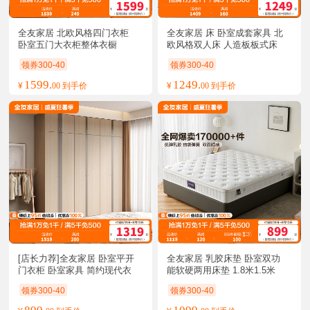
全友家居 北欧风格四门衣柜 
全友家居 床 卧室成套家具 北
卧室五门大衣柜整体衣橱
欧风格双人床 人造板板式床 
白色床
领券300-40
领券300-40
1599.
1249.
¥
00 到手价
¥
00 到手价
[店长力荐]全友家居 卧室平开
全友家居 乳胶床垫 卧室双功
门衣柜 卧室家具 简约现代衣
能软硬两用床垫 1.8米1.5米
柜现代北欧5门衣柜
领券300-40
领券300-40