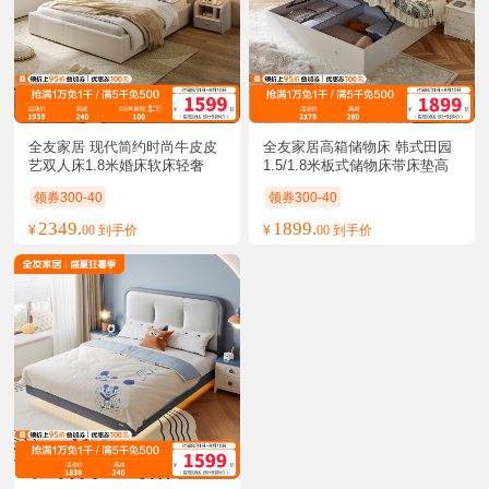
全友家居 现代简约时尚牛皮皮
全友家居高箱储物床 韩式田园
艺双人床1.8米婚床软床轻奢
1.5/1.8米板式储物床带床垫高
皮艺软靠床
箱床
领券300-40
领券300-40
2349.
1899.
¥
00 到手价
¥
00 到手价