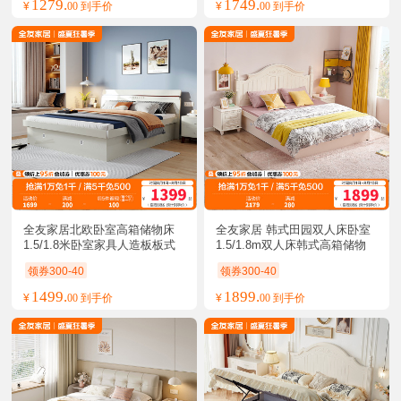
1279.
1749.
¥
00 到手价
¥
00 到手价
全友家居北欧卧室高箱储物床 
全友家居 韩式田园双人床卧室
1.5/1.8米卧室家具人造板板式
1.5/1.8m双人床韩式高箱储物
床 卧室大床婚床
床板式床
领券300-40
领券300-40
1499.
1899.
¥
00 到手价
¥
00 到手价