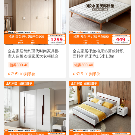
全友家居简约现代时尚家具卧
全友家居椰丝棉床垫薄款针织
室人造板衣橱家居大衣柜组合
面料护脊床垫1.5米1.8m
衣柜
领券300-40
领券300-40
799.
329.
¥
00 到手价
¥
00 到手价