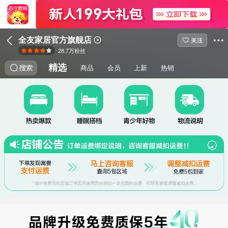
全友家居官方旗舰店
28.7万
粉丝
精选
商品
会员
上新
热销