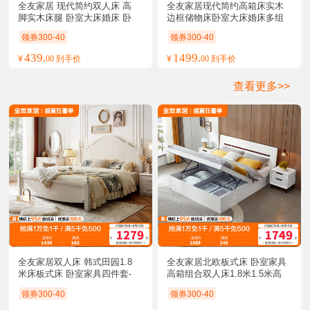
全友家居 现代简约双人床 高
全友家居现代简约高箱床实木
脚实木床腿 卧室大床婚床 卧
边框储物床卧室大床婚床多组
室家具
合可选卧室家具
领券300-40
领券300-40
439.
1499.
¥
00 到手价
¥
00 到手价
查看更多>>
全友家居双人床 韩式田园1.8
全友家居北欧板式床 卧室家具
米床板式床 卧室家具四件套-
高箱组合双人床1.8米1.5米高
箱床卧室床白色
领券300-40
领券300-40