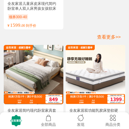
全友家居儿童床皮床现代简约
卧室单人双人床男孩女孩软床
领券300-40
1599.
¥
00 到手价
查看更多>>
全友家居简约现代卧室家具套
全友家居双功能乳胶床垫软硬
装北欧风1.8米1.5米双人床人
正反两面床垫独袋弹簧床垫
造板板式床
领券300-40
领券300-40
全部商品
发现
商品分类