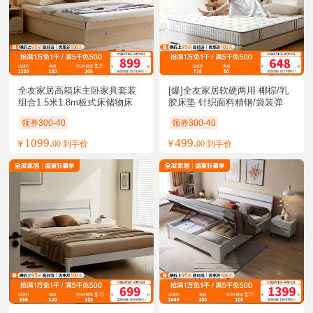
全友家居高箱床主卧家具套装
[爆]全友家居软硬两用 椰棕/乳
组合1.5米1.8m板式床储物床
胶床垫 针织面料精钢/袋装弹
簧床垫床垫
领券300-40
领券300-40
1099.
499.
¥
00 到手价
¥
00 到手价