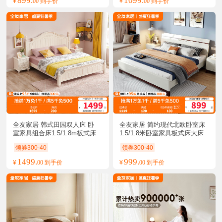
899.
1099.
¥
00 到手价
¥
00 到手价
全友家居 韩式田园双人床 卧
全友家居 简约现代北欧卧室床
室家具组合床1.5/1.8m板式床
1.5/1.8米卧室家具板式床大床
架子床
婚床卧室
领券300-40
领券300-40
1499.
999.
¥
00 到手价
¥
00 到手价