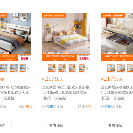
.
2179.
2179.
00
¥
00
¥
00
 简约现代北欧卧室床
全友家居 韩式田园双人床卧室
全友家居高箱储物床
8米卧室家具板式床大床
1.5/1.8m双人床韩式高箱储物
1.5/1.8米板式储物
抢千元家装红包
床板式床
抢千元家装红包
箱床
抢千元家装红包
人造板
韩式
人造板
田园
人造板
评价
好评
98%
已有
88
人评价
好评
99%
已有
66
人评价
详情
查看详情
查看详情