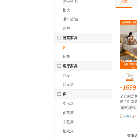
凉席/凉枕
推荐
抱枕
毛巾被/毯
靠垫
卧室家具
床
床垫
客厅家具
沙发
沙发床
1699
¥
床
全友家居
床主卧室
实木床
千元家装
简约现代
皮艺床
已有
0
人评
布艺床
板式床
查看