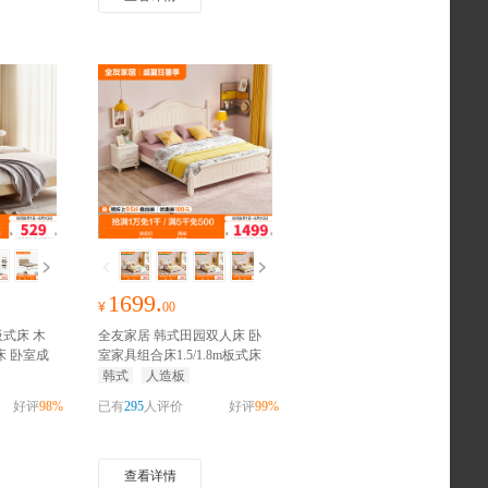
1699.
¥
00
式床 木
全友家居 韩式田园双人床 卧
床 卧室成
室家具组合床1.5/1.8m板式床
垫组合
抢
架子床
抢千元家装红包
韩式
人造板
好评
98%
已有
295
人评价
好评
99%
查看详情