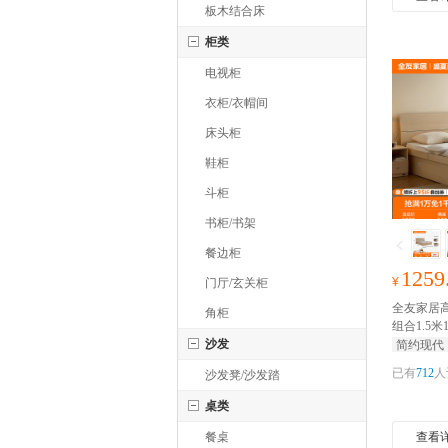
板木结合床
柜类
电视柜
衣柜/衣帽间
床头柜
鞋柜
斗柜
书柜/书架
餐边柜
1259
¥
门厅/玄关柜
全友家居
角柜
组合1.5米
沙发
千元家装
简约现代
已有
712
人
沙发凳/沙发踏
桌类
餐桌
查看