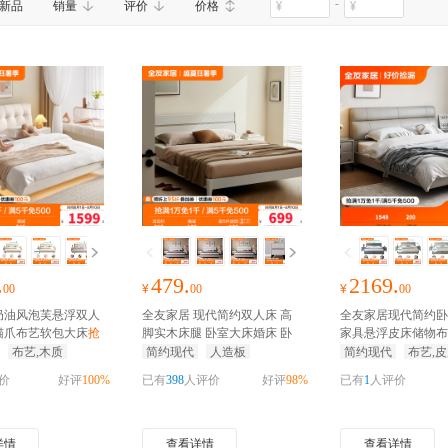
-
新品
销量
评价
价格
.
479.
2169.
00
¥
00
¥
00
奶油风泡芙悬浮双人
全友家居 现代简约双人床 高
全友家居现代简约卧
猫爪布艺软包大床
抢
脚实木床腿 卧室大床婚床 卧
家具悬浮皮床储物布
红包
室家具
抢千元家装红包
色可选皮艺床布艺床
布艺,木质
简约现代
人造板
简约现代
布艺,皮
家装红包
价
好评
100%
已有
398
人评价
好评
98%
已有
1
人评价
详情
查看详情
查看详情