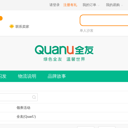
请登录
注册有礼
我的订单
我的易购


单人沙发
闪发
物流说明
品牌故事
领券活动
全友(QuanU)