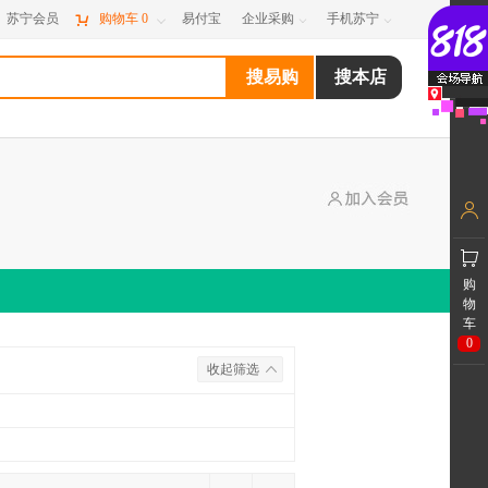
苏宁会员

购物车
0
易付宝
企业采购
手机苏宁



购
物
车
0
收起筛选