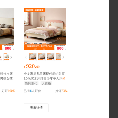
920.
¥
00
科技皮床
全友家居儿童床现代简约卧室
男孩女孩
1.5米实木床脚青少年单人床
抢
包
千元家装红包
简约现代
人造板
好评
100%
已有
6
人评价
好评
83%
查看详情