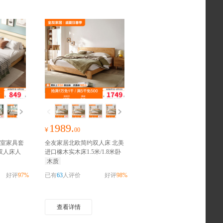
1989.
¥
00
室家具套
全友家居北欧简约双人床 北美
米双人床人
进口橡木实木床1.5米/1.8米卧
装红包
室大床婚床
抢千元家装红包
木质
好评
97%
已有
63
人评价
好评
98%
查看详情