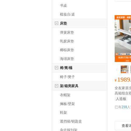
书桌
梳妆台/桌
床垫
弹簧床垫
乳胶床垫
椰棕床垫
海绵床垫
椅/凳/榻
椅子/凳子
1989
¥
架/箱类家具
全友家居
高箱组合双
衣帽架
箱床卧室
人造板
搁板/壁架
包
已有
218
人
鞋架
遮挡箱/钥匙盒
查看
杂志报刊架