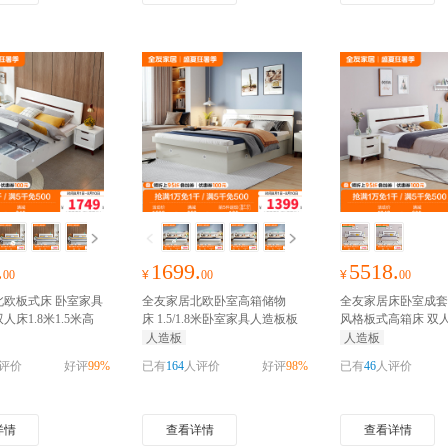
.
1699.
5518.
00
¥
00
¥
00
北欧板式床 卧室家具
全友家居北欧卧室高箱储物
全友家居床卧室成套
人床1.8米1.5米高
床 1.5/1.8米卧室家具人造板板
风格板式高箱床 双
床白色
抢千元家装红
式床 卧室大床婚床
抢千元家装
欧/宜家人造板板式
人造板
人造板
红包
千元家装红包
评价
好评
99%
已有
164
人评价
好评
98%
已有
46
人评价
详情
查看详情
查看详情