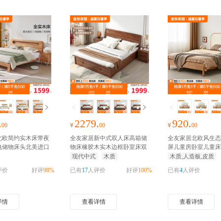
.
2279.
920.
00
¥
00
¥
00
北欧简约实木床带夜
全友家居新中式双人床高箱储
全友家居北欧风生态
电储物床头北美进口
物床橡胶木实木边框卧室床双
屏儿童房卧室儿童床
木双人床卧室家具
抢千
人大床1.5米/1.8米可选
抢千元
床家具
抢千元家装红
现代中式
木质
木质,人造板,皮质
包
家装红包
评价
好评
98%
已有
17
人评价
好评
100%
已有
4
人评价
详情
查看详情
查看详情