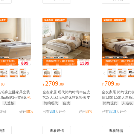
.
2709.
709.
00
¥
00
¥
00
高箱床主卧家具套装
全友家居 现代简约时尚牛皮皮
全友家居 简约现代板
1.8m板式床储物床
抢
艺双人床1.8米婚床软床轻奢皮
纹1.8米1.5米人造板
红包
艺软靠床
抢千元家装红包
套家具床 床头柜 床
人造板
简约现代
皮质
简约现代
人造板
千元家装红包
评价
好评
98%
已有
298
人评价
好评
98%
已有
3758
人评价
详情
查看详情
查看详情