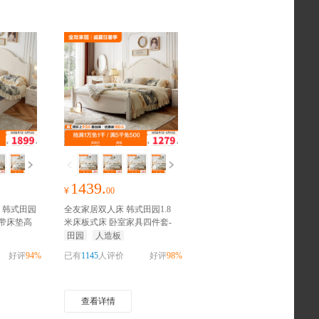
1439.
¥
00
 韩式田园
全友家居双人床 韩式田园1.8
床带床垫高
米床板式床 卧室家具四件套-
抢千元家装红包
田园
人造板
好评
94%
已有
1145
人评价
好评
98%
查看详情