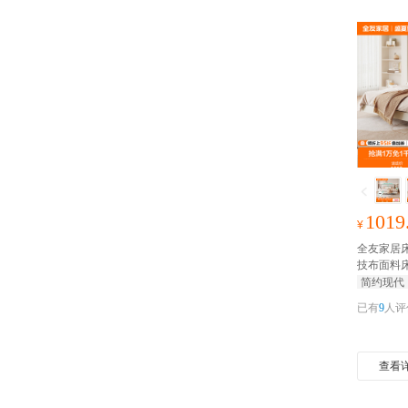
1019
¥
全友家居
技布面料
床
抢千元
简约现代
已有
9
人评
查看