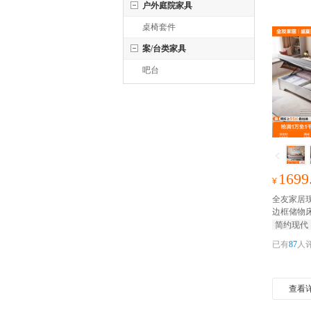
户外庭院家具
桌椅套件
案/台类家具
吧台
1699
¥
全友家居
边框储物
合可选卧
简约现代
包
已有
87
人
查看