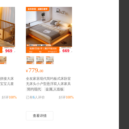
779.
¥
00
拼接大床
全友家居现代简约板式床卧室
宝宝儿童
无床头小户型悬浮双人床家具
抢千元家装红包
简约现代
金属,人造板
好评
100%
已有
6
人评价
好评
100%
查看详情