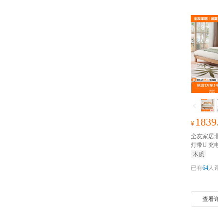
1839
¥
全友家居
灯带U 充
橡木 实
木质
元家装红
已有
64
人
查看