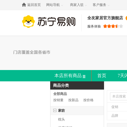

返回首页
网站导航
商家入驻
客户服务



全友家居官方旗舰店
服务体验
本店所有商品
首页
7天
商品分类
全部商品
按销量
按新品
按价格
促销
家纺
品牌
枕头