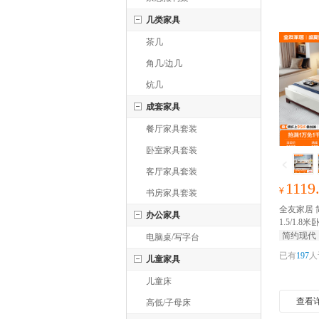
几类家具
茶几
角几/边几
炕几
成套家具
餐厅家具套装
卧室家具套装
客厅家具套装
1119
¥
书房家具套装
全友家居
办公家具
1.5/1.
婚床卧室
简约现代
电脑桌/写字台
已有
197
人
儿童家具
儿童床
查看
高低/子母床