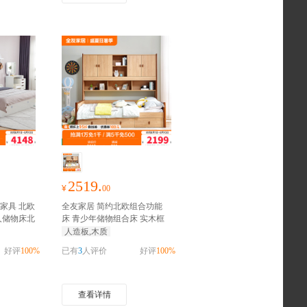
2519.
¥
00
家具 北欧
全友家居 简约北欧组合功能
人储物床北
床 青少年储物组合床 实木框
床白色床
抢
架 多区储物
抢千元家装红包
人造板,木质
好评
100%
已有
3
人评价
好评
100%
查看详情