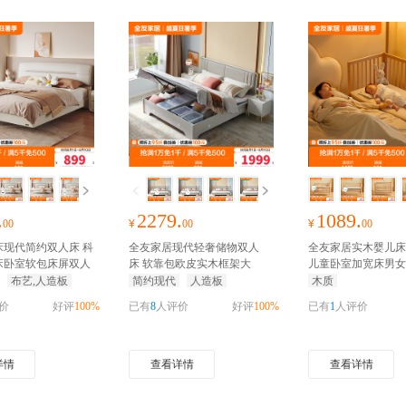
.
2279.
1089.
00
¥
00
¥
00
床现代简约双人床 科
全友家居现代轻奢储物双人
全友家居实木婴儿床
床卧室软包床屏双人
床 软靠包欧皮实木框架大
儿童卧室加宽床男女
家装红包
床 置物收纳卧室家具高箱床
抢
床
抢千元家装红包
布艺,人造板
简约现代
人造板
木质
千元家装红包
价
好评
100%
已有
8
人评价
好评
100%
已有
1
人评价
详情
查看详情
查看详情