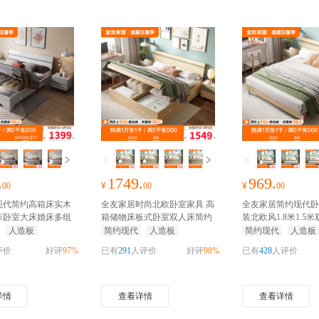
.
1749.
969.
00
¥
00
¥
00
现代简约高箱床实木
全友家居时尚北欧卧室家具 高
全友家居简约现代卧
床卧室大床婚床多组
箱储物床板式卧室双人床简约
装北欧风1.8米1.5
室家具
抢千元家装红
现代板式床人造板 床头柜高箱
造板板式床
抢千元家
人造板
简约现代
人造板
简约现代
人造板
抢千元家装红包
评价
好评
97%
已有
291
人评价
好评
98%
已有
428
人评价
详情
查看详情
查看详情