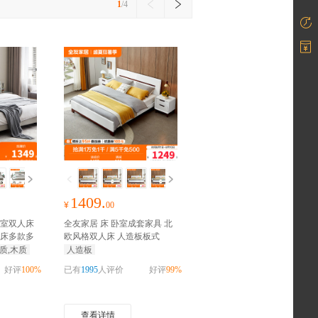
1
/4
1409.
¥
00
室双人床
全友家居 床 卧室成套家具 北
床多款多
欧风格双人床 人造板板式
1
抢千元
床 白色床
抢千元家装红包
质,木质
人造板
好评
100%
已有
1995
人评价
好评
99%
查看详情